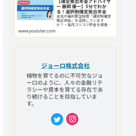
【確定拠出年金アドバイザ
ー 藤岡 優一】5分でわか
る！選択制確定拠出年金
会社の福利厚生制度「選択制確定
拠出年金」を活用しています
か？・毎月コツコツ貯金を頑張っ
ている！・iDeCoやNISAで積立投
www.youtube.com
資をしている！・保険で教育費や
老後資金を積み立てている！・や
らなきゃと思いつつ、まだ何もや
っていない・・・というあなた
へ！確定拠出年金は、貯蓄も投資
もできる、老後資金の積立制度で
す！個人で費...
ジョーロ株式会社
植物を育てるのに不可欠なジョ
ーロのように、人々の金融リテ
ラシーや資本を育てる存在であ
り続けることを目指していま
す。